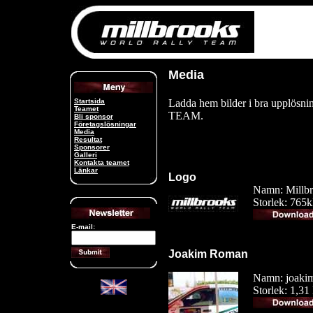
Media
Startsida
Ladda hem bilder i bra upp
Teamet
TEAM.
Bli sponsor
Företagslösningar
Media
Resultat
Sponsorer
Galleri
Kontakta teamet
Länkar
Logo
Namn: Millbr
Storlek: 765
E-mail:
Joakim Roman
Namn: joaki
Storlek: 1,3