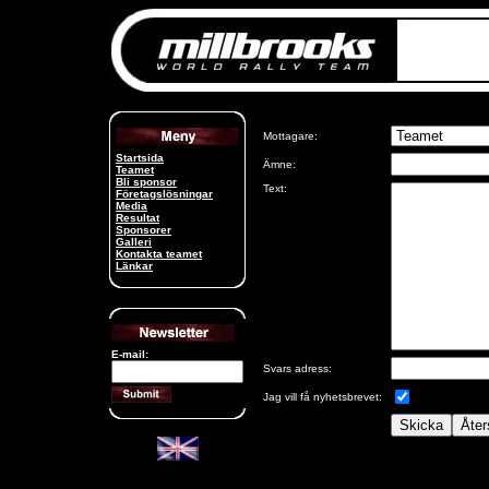
Mottagare:
Startsida
Ämne:
Teamet
Bli sponsor
Text:
Företagslösningar
Media
Resultat
Sponsorer
Galleri
Kontakta teamet
Länkar
E-mail:
Svars adress:
Jag vill få nyhetsbrevet: