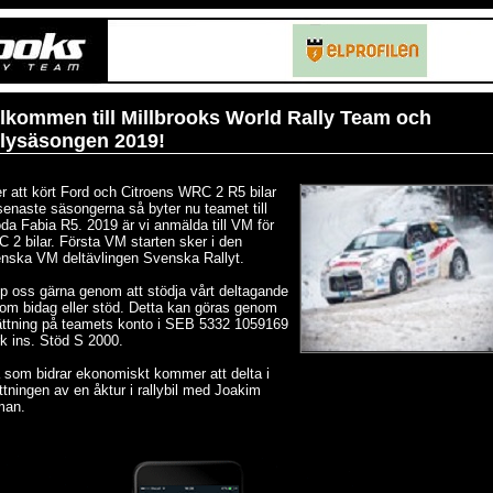
lkommen till Millbrooks World Rally Team och
llysäsongen 2019!
er att kört Ford och Citroens WRC 2 R5 bilar
senaste säsongerna så byter nu teamet till
da Fabia R5. 2019 är vi anmälda till VM för
 2 bilar. Första VM starten sker i den
nska VM deltävlingen Svenska Rallyt.
lp oss gärna genom att stödja vårt deltagande
om bidag eller stöd. Detta kan göras genom
ättning på teamets konto i SEB 5332 1059169
k ins. Stöd S 2000.
a som bidrar ekonomiskt kommer att delta i
ottningen av en åktur i rallybil med Joakim
man.