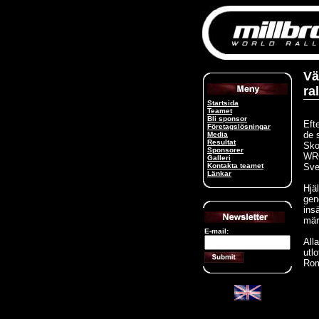
Vä
ra
Startsida
Teamet
Bli sponsor
Eft
Företagslösningar
de 
Media
Resultat
Sko
Sponsorer
WRC
Galleri
Kontakta teamet
Sve
Länkar
Hjä
gen
ins
mär
E-mail:
All
utl
Ro